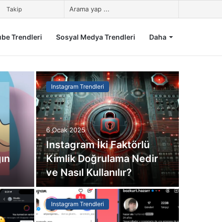
Kayıt
Kenar
Arama
Takip
Ol
Bölmesi
yap
be Trendleri
Sosyal Medya Trendleri
Daha
...
Instagram Trendleri
6 Ocak 2025
Instagram İki Faktörlü
ğın
Kimlik Doğrulama Nedir
ve Nasıl Kullanılır?
Instagram Trendleri