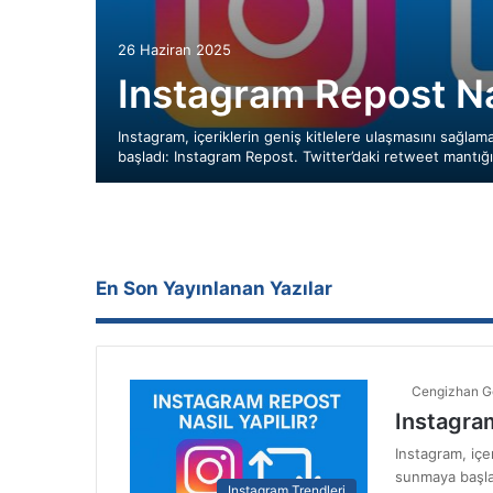
26 Haziran 2025
Instagram Repost Nas
Instagram, içeriklerin geniş kitlelere ulaşmasını sağlam
başladı: Instagram Repost. Twitter’daki retweet mantığ
En Son Yayınlanan Yazılar
Cengizhan G
Instagram
Instagram, içer
sunmaya başla
Instagram Trendleri