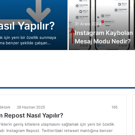
ıl Yapılır?
31 Aralık 2024
Instagram Kaybolan
ak için yeni bir özellik sunmaya
Mesaj Modu Nedir?
ına benzer şekilde çalışan…
öktürk
26 Haziran 2025
165
 Repost Nasıl Yapılır?
iklerin geniş kitlelere ulaşmasını sağlamak için yeni bir özellik
dı: Instagram Repost. Twitter’daki retweet mantığına benzer