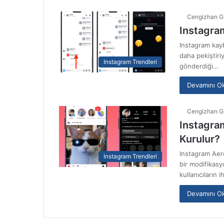
Cengizhan G
Instagra
Instagram kayb
daha pekiştiri
Instagram Trendleri
gönderdiği…
Devamını O
Cengizhan G
Instagram
Kurulur?
Instagram Aero
Instagram Trendleri
bir modifikasy
kullanıcıların
Devamını O