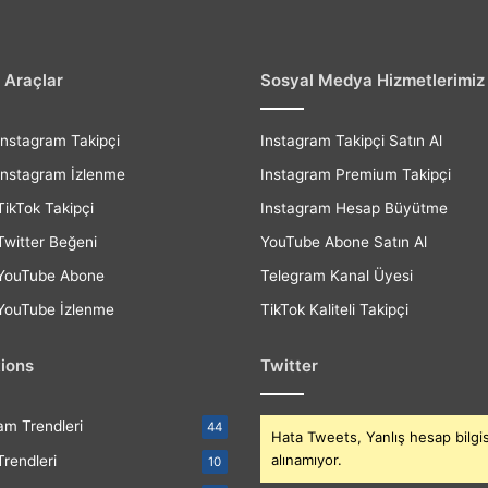
 Araçlar
Sosyal Medya Hizmetlerimiz
Instagram Takipçi
Instagram Takipçi Satın Al
Instagram İzlenme
Instagram Premium Takipçi
TikTok Takipçi
Instagram Hesap Büyütme
Twitter Beğeni
YouTube Abone Satın Al
 YouTube Abone
Telegram Kanal Üyesi
 YouTube İzlenme
TikTok Kaliteli Takipçi
tions
Twitter
am Trendleri
44
Hata Tweets, Yanlış hesap bilgis
alınamıyor.
Trendleri
10