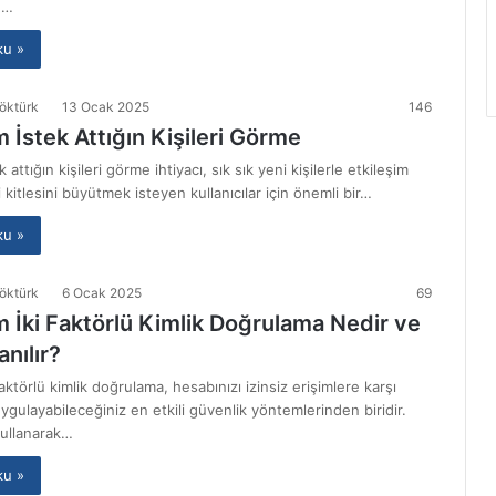
n…
ku »
öktürk
13 Ocak 2025
146
 İstek Attığın Kişileri Görme
 attığın kişileri görme ihtiyacı, sık sık yeni kişilerle etkileşim
 kitlesini büyütmek isteyen kullanıcılar için önemli bir…
ku »
öktürk
6 Ocak 2025
69
 İki Faktörlü Kimlik Doğrulama Nedir ve
anılır?
aktörlü kimlik doğrulama, hesabınızı izinsiz erişimlere karşı
ygulayabileceğiniz en etkili güvenlik yöntemlerinden biridir.
kullanarak…
ku »