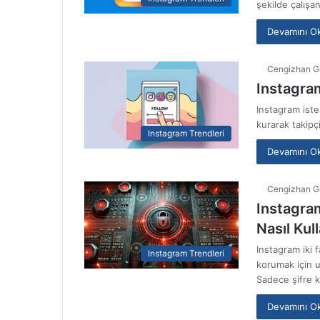
şekilde çalışa
Devamını O
Cengizhan G
Instagram
Instagram istek
kurarak takipçi
Instagram Trendleri
Devamını O
Cengizhan G
Instagram
Nasıl Kull
Instagram iki f
Instagram Trendleri
korumak için u
Sadece şifre 
Devamını O