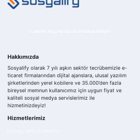
Shopier güvenli ödeme sistemi, 7/24 canlı
destek ve paket açıklamalarında belirtilen
garanti koşulları ile Sosyalify, kısa vadeli
çözümlerden ziyade sürdürülebilir bir sosyal
Kullanım Koşulları
Gizlilik Politikası
İletişim
medya büyümesi sağlamayı amaçlar.
Hangi platformlarda takipçi satın
alabilirim?
Hakkımızda
Sosyalify üzerinde yalnızca
Instagram takipçi
Sosyalify olarak 7 yılı aşkın sektör tecrübemizle e-
satın al
hizmeti değil, birçok farklı platform için
ticaret firmalarından dijital ajanslara, ulusal yazılım
takipçi ve etkileşim paketleri bulabilirsiniz.
şirketlerinden yerel kobilere ve 35.000’den fazla
Instagram için takipçi, beğeni, yorum, paylaşım
bireysel memnun kullanıcımız için uygun fiyat ve
ve görüntülenme; TikTok için takipçi, beğeni,
kaliteli sosyal medya servislerimiz ile
paylaşım, kaydet ve izlenme; YouTube için
hizmetinizdeyiz!
abone, beğeni, yorum ve izlenme; Twitter (X)
için takipçi, beğeni ve retweet; Telegram için
Hizmetlerimiz
kanal abonesi gibi farklı ihtiyaçlara özel daha
pek çok hizmet sunuyoruz.
Instagram Hizmetleri