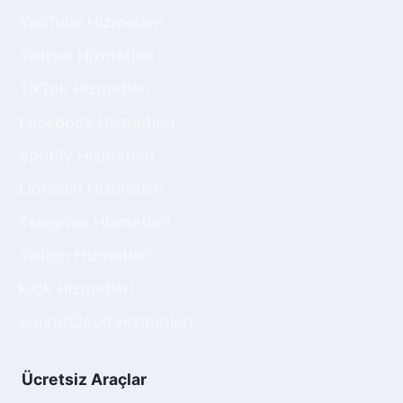
hesabınıza benzeyen, sayısız Twitter profili
YouTube Hizmetleri
vardır. Onlar içerisinde öne çıkmanız, hedef
Twitter Hizmetleri
kitlenizi büyütüp takipçileri kalıcı hâle
getirmeniz son derece meşakkatli bir sürece
TikTok Hizmetleri
katlanmanızı gerektirecektir. Ne var ki
Twitter
takipçi satın al
adıyla sunulan paketler, sizi bu
Facebook Hizmetleri
tür zorluklar çekmeye, uzun süre beklemeye
Spotify Hizmetleri
gerek bırakmaz. Takipçi sayısını en hızlı,
zahmetsiz, maliyetsiz ve doğal şekilde
Linkedin Hizmetleri
artırmanın yolu, işte bu paketlerden geçer.
Telegram Hizmetleri
Yapmanız gereken tek şey hemen bir Sosyalify
Twitch Hizmetleri
web sitesini ziyaret etmek ve Twitter takipçi
Kick Hizmetleri
seçeneklerimizden size uygun olanı tercih
etmektir. Türk takipçi, bayan takipçi, yabancı
SoundCloud Hizmetleri
takipçi, en ucuz takipçi… Sosyalify bünyesinde
her hesaba, her ihtiyaca uygun çözümler
bulmak sadece birkaç saniyenizi alacaktır. Size
Ücretsiz Araçlar
uygun takipçi paketini bulduktan sonra kullanıcı