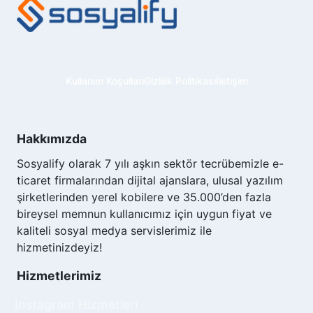
paketlerimizden yararlanarak bunu kolayca
başarabilirsiniz.
Twitter Takipçi Satın Al Hizmeti
Hızlı ve doğal bir şekilde Twitter takipçi artışı
Kullanım Koşulları
Gizlilik Politikası
İletişim
sağlamak istiyorsanız, bunu manuel yöntemlerle
yapmanın uzun bir zaman ve ve çok fazla emek
gerektirdiğini bilmelisiniz. Zira kayda değer
Hakkımızda
takipçi kitlesi oluşturmak hiç de kolay değildir.
Bunun için insanların ilgisini çekecek şeyler
Sosyalify olarak 7 yılı aşkın sektör tecrübemizle e-
paylaşmanız, istikrarlı bir şekilde devam
ticaret firmalarından dijital ajanslara, ulusal yazılım
etmeniz gerekir. Twitter algoritması, hangi
şirketlerinden yerel kobilere ve 35.000’den fazla
hashtaglerin nasıl kullanılması gerektiği,
bireysel memnun kullanıcımız için uygun fiyat ve
paylaşım saatleri ve benzeri yüzlerce konuda
kaliteli sosyal medya servislerimiz ile
geniş bilgi sahibi olmalısınız.
hizmetinizdeyiz!
Öte yandan; tüm bunlara uygun hareket etseniz
Hizmetlerimiz
bile, rakiplerinizle mücadele edip onların önüne
Instagram Hizmetleri
geçmekte yine çok zorlanabilirsiniz. Çünkü sizin