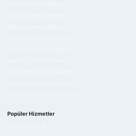
TikTok Ücretsiz Takipçi
adınızı girmeniz yeterlidir. Tercih ettiğiniz
miktara bağlı olarak hesabınızda takipçi artışı
TikTok Ücretsiz İzlenme
hemen gerçekleşmeye başlayacak, organik
TikTok Ücretsiz Beğeni
takipçiler profilinizin istatistiklerine ânında
yansıyarak hesabınızı güçlendirecektir.
YouTube Ücretsiz İzlenme
Twitter Takipçi Satın Al
YouTube Ücretsiz Beğeni
Twitter X Takipçi Satın Al hizmeti, sosyal medya
YouTube Ücretsiz Abone
platformunda hızlı ve etkili bir şekilde takipçi
Instagram Ücretsiz Beğeni
kazanmanızı sağlar. Günümüzde sosyal medya,
kişisel ve kurumsal hesapların görünürlüğünü
Instagram Ücretsiz Takipçi
artırmada kritik bir rol oynar. Twitter X gibi
Instagram Ücretsiz İzlenme
popüler platformlarda geniş bir takipçi kitlesine
sahip olmak, itibarınızı ve etkileşim oranlarınızı
artırır. Takipçi satın alarak, hedef kitlenize daha
Popüler Hizmetler
hızlı ulaşabilir ve mesajlarınızı daha geniş
kitlelere yayabilirsiniz.
Takipçi Satın Al