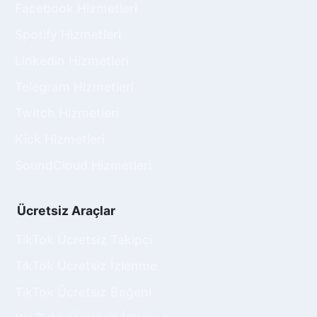
Facebook Hizmetleri
sabah 10:00-12:00 ve öğleden sonra 14:00-
16:00 saatleri arasında
yüksek etkileşim
Spotify Hizmetleri
oranları gözlemlenmektedir.
Linkedin Hizmetleri
Neden Instagram Otomatik
Telegram Hizmetleri
Etkileşim Paketi Satın Almalıyım?
Twitch Hizmetleri
Instagram Otomatik Etkileşim Paketleri,
hesabınızı kesintiye uğramadan etkin bir şekilde
Kick Hizmetleri
büyütmenize yardımcı olur. Paket içeriğindeki
SoundCloud Hizmetleri
tüm hizmetler 1 ay boyunca 30 gönderiye
iletildiği için gönderilerinize düzenli olarak
beğeni, yorum, izlenme ve hikaye izlenme
Ücretsiz Araçlar
sağlar. Bu, hesabınızın sürekli aktif ve popüler
görünmesine yardımcı olur. Düzenli etkileşim,
TikTok Ücretsiz Takipçi
Instagram algoritmasının hesabınızı olumlu
TikTok Ücretsiz İzlenme
değerlendirmesine ve daha geniş kitlelere
göstermesine katkıda bulunur.
TikTok Ücretsiz Beğeni