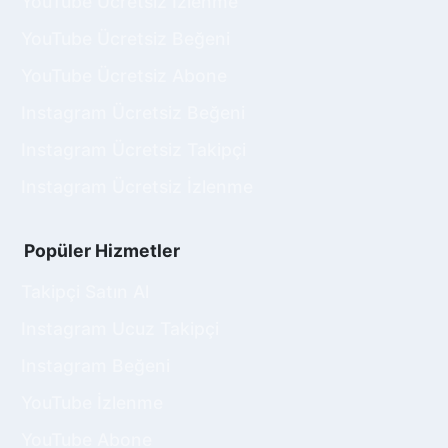
YouTube Ücretsiz İzlenme
Manuel olarak etkileşim sağlamak, her gönderi
için tek tek hizmet satın almak zaman alıcı ve
YouTube Ücretsiz Beğeni
yorucu olabilir. Otomatik etkileşim paketleri, bu
YouTube Ücretsiz Abone
süreci otomatikleştirerek size zaman ve enerji
tasarrufu sağlar. Böylece, içeriğinizi üretmeye
Instagram Ücretsiz Beğeni
ve stratejinizi geliştirmeye odaklanabilirsiniz.
Instagram Ücretsiz Takipçi
Instagram Otomatik Etkileşim Satın
Instagram Ücretsiz İzlenme
Al Hizmeti Nedir?
Instagram Otomatik Etkileşim Satın Al hizmeti,
Popüler Hizmetler
kullanıcıların her yeni paylaşımında otomatik
olarak beğeni, yorum ve izlenme gibi
Takipçi Satın Al
etkileşimlerin eklenmesini sağlayan bir
hizmettir. Bu hizmet, özellikle etkileşim
Instagram Ucuz Takipçi
oranlarını artırmak ve daha geniş bir kitleye
Instagram Beğeni
ulaşmak isteyenler için uygundur. Instagram
algoritması, etkileşimleri yüksek olan içerikleri
YouTube İzlenme
daha fazla kişiye gösterdiği için bu hizmet
YouTube Abone
kullanıcıların içeriklerinin görünürlüğünü