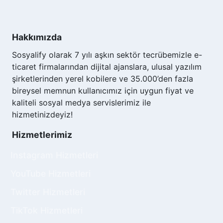
etkileşim saatleri değişebilir, ancak genel olarak
en yüksek etkileşimi alabileceğiniz zaman
dilimleri vardır.
Hakkımızda
Araştırmalar, kullanıcıların en aktif olduğu
Sosyalify olarak 7 yılı aşkın sektör tecrübemizle e-
saatlerde gönderi paylaşmanın daha fazla
ticaret firmalarından dijital ajanslara, ulusal yazılım
beğeni, yorum ve paylaşım almanıza yardımcı
şirketlerinden yerel kobilere ve 35.000’den fazla
olduğunu göstermektedir. Genellikle,
hafta içi
bireysel memnun kullanıcımız için uygun fiyat ve
günlerde sabah erken saatler (07:00-09:00),
kaliteli sosyal medya servislerimiz ile
öğle saatleri (11:00-13:00) ve akşam saatleri
hizmetinizdeyiz!
(17:00-19:00)
en yüksek etkileşim oranlarına
Hizmetlerimiz
ulaşabilirsiniz. Bu saatler, insanların işten önce,
öğle aralarında ve işten sonra Instagram'da
Instagram Hizmetleri
daha aktif oldukları zaman dilimleridir.
YouTube Hizmetleri
Hafta sonları, etkileşim saatleri biraz daha farklı
Twitter Hizmetleri
olabilir. Cumartesi ve Pazar günleri, kullanıcılar
genellikle sabah daha geç saatlerde ve öğleden
TikTok Hizmetleri
sonraları daha aktiftir. Özellikle
Pazar günleri,