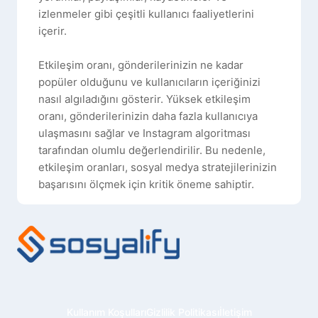
izlenmeler gibi çeşitli kullanıcı faaliyetlerini
içerir.
Etkileşim oranı, gönderilerinizin ne kadar
popüler olduğunu ve kullanıcıların içeriğinizi
nasıl algıladığını gösterir. Yüksek etkileşim
oranı, gönderilerinizin daha fazla kullanıcıya
ulaşmasını sağlar ve Instagram algoritması
tarafından olumlu değerlendirilir. Bu nedenle,
etkileşim oranları, sosyal medya stratejilerinizin
başarısını ölçmek için kritik öneme sahiptir.
Instagram'da En Çok Etkileşim Ne
Zaman Alınır? 2024'te Instagram
Etkileşim Saatleri
Instagram'da yüksek etkileşim almak için
gönderilerinizi doğru zamanda paylaşmak çok
önemlidir. Farklı kitleler ve bölgeler için
Kullanım Koşulları
Gizlilik Politikası
İletişim