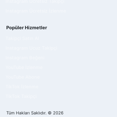
Instagram Ücretsiz Takipçi
avantajlarından biri, organik erişimi artırma
Instagram Ücretsiz İzlenme
potansiyelidir. Daha fazla paylaşım, TikTok
algoritmasının videonuzu öne çıkarmasına
yardımcı olabilir. TikTok, sık paylaşılan
Popüler Hizmetler
içeriklerin popüler olduğunu algılar ve bu
içerikleri daha geniş bir kitleye önerir. Bu
Takipçi Satın Al
durum organik olarak daha fazla izlenme,
Instagram Ucuz Takipçi
beğeni ve yorum almanıza olanak tanır. Böylece,
satın alınan paylaşımlar doğal büyüme
Instagram Beğeni
sürecinizi destekler ve içerik üreticisi olarak
YouTube İzlenme
daha fazla başarı elde etmenizi sağlar.
YouTube Abone
TikTok İzlenme
TikTok Takipçi
Tüm Hakları Saklıdır. © 2026