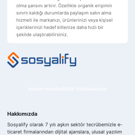
olma şansını artırır. Özellikle organik erişimin
sınırlı kaldığı durumlarda paylaşım satın alma
hizmeti ile markanızı, ürünlerinizi veya kişisel
içeriklerinizi hedef kitlenize daha hızlı bir
şekilde ulaştırabilirsiniz.
TikTok Paylaşım Satın Al İşleminin
Faydaları Nelerdir?
TikTok paylaşım satın al işlemi, videolarınızın
organik erişimini artırmanın yanı sıra birçok
fayda sağlar. İlk olarak içerikleriniz daha fazla
kişiyle buluşarak etkileşim oranınızı yükseltir.
Kullanım Koşulları
Gizlilik Politikası
İletişim
Daha fazla paylaşım, içeriklerinizin TikTok
algoritması tarafından daha değerli görülmesini
sağlar ve keşfet sayfasına çıkma olasılığınızı
Hakkımızda
artırır. Bu da takipçi kazanma sürecinizi
hızlandırır. Ayrıca, marka bilinirliğinizi artırmak
Sosyalify olarak 7 yılı aşkın sektör tecrübemizle e-
ve ürün veya hizmetlerinizi daha geniş bir
ticaret firmalarından dijital ajanslara, ulusal yazılım