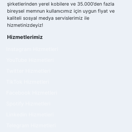
kitleye tanıtmak için etkili bir yöntemdir. Eğer bir
şirketlerinden yerel kobilere ve 35.000’den fazla
influencer veya içerik üreticisiyseniz bu işlem iş
bireysel memnun kullanıcımız için uygun fiyat ve
birliklerinizde daha iyi görünmenize yardımcı
kaliteli sosyal medya servislerimiz ile
olabilir.
hizmetinizdeyiz!
TikTok Paylaşım Satın Al İşlemi
Hizmetlerimiz
Nasıl Yapılır?
Instagram Hizmetleri
TikTok paylaşım satın alma işlemi oldukça basit
YouTube Hizmetleri
bir süreçtir.Sosyalify TikTok paylaşım satın al
paketlerinden ihtiyacınıza uygun bir paylaşım
Twitter Hizmetleri
paketini seçmelisiniz. Ardından paylaşılmasını
TikTok Hizmetleri
istediğiniz videonun bağlantısını sağlayıcıya
ileterek işlemi başlatabilirsiniz. Siparişinizi
Facebook Hizmetleri
oluşturduktan sonra şlem otomatik olarak
Spotify Hizmetleri
başlatılır ve dakikalar içinde paylaşım sayınızda
artış görülür. Seçtiğiniz paket ve hedef kitlenize
Linkedin Hizmetleri
göre paylaşımlar planlı bir şekilde
gerçekleştirilir. Satın alma işlemi sırasında
Telegram Hizmetleri
dikkat etmeniz gereken nokta hesabınızın