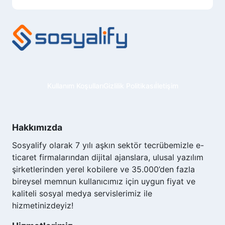
Twitter X Gerçek Türk Takipçi Satın
Al Hizmeti
Twitter X Türk Takipçi Satın Al hizmeti,
Türkiye'deki sosyal medya hesaplarının daha
geniş kitlelere ulaşmasını sağlar. Twitter,
milyonlarca kullanıcıya sahip global bir
Kullanım Koşulları
Gizlilik Politikası
İletişim
platformdur ve özellikle Türkiye'de popülerdir.
Türk takipçi kitlesi, paylaşımlarınıza daha fazla
ilgi gösterir ve etkileşim oranlarınızı artırır.
Hakkımızda
Yerel takipçiler, markanızı veya kişisel
hesabınızı daha iyi anlar ve içeriklerinizle daha
Sosyalify olarak 7 yılı aşkın sektör tecrübemizle e-
ilgili olur. Bu, kampanyalarınızın ve
ticaret firmalarından dijital ajanslara, ulusal yazılım
duyurularınızın daha etkili olmasına yardımcı
şirketlerinden yerel kobilere ve 35.000’den fazla
olur.
bireysel memnun kullanıcımız için uygun fiyat ve
kaliteli sosyal medya servislerimiz ile
Twitter X Gerçek Türk Takipçi
hizmetinizdeyiz!
Paketleri