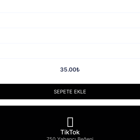
35.00₺
SEPETE EKLE
TikTok
750 Yabancı Beğeni