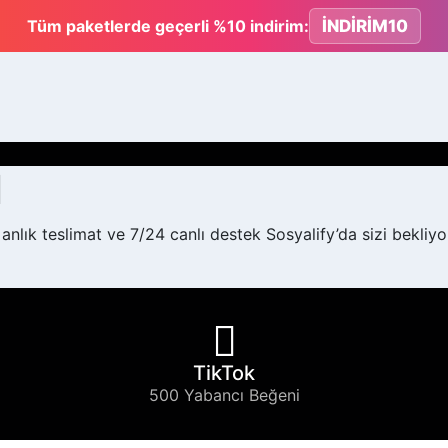
İNDİRİM10
Tüm paketlerde geçerli %10 indirim:
l
anlık teslimat ve 7/24 canlı destek Sosyalify’da sizi bekliyo
TikTok
500 Yabancı Beğeni