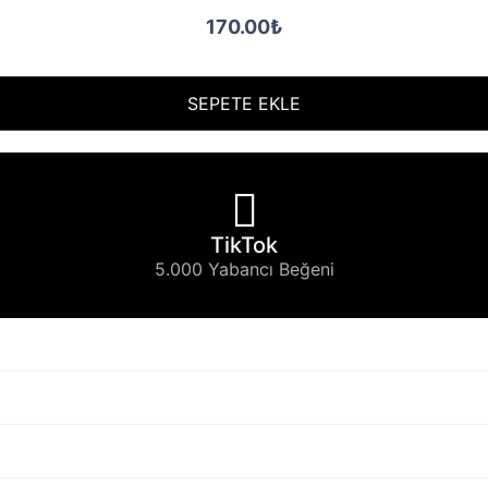
170.00₺
SEPETE EKLE
TikTok
5.000 Yabancı Beğeni