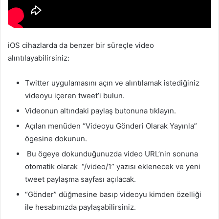
iOS cihazlarda da benzer bir süreçle video
alıntılayabilirsiniz:
Twitter uygulamasını açın ve alıntılamak istediğiniz
videoyu içeren tweet’i bulun.
Videonun altındaki paylaş butonuna tıklayın.
Açılan menüden “Videoyu Gönderi Olarak Yayınla”
ögesine dokunun.
Bu ögeye dokunduğunuzda video URL’nin sonuna
otomatik olarak “/video/1” yazısı eklenecek ve yeni
tweet paylaşma sayfası açılacak.
“Gönder” düğmesine basıp videoyu kimden özelliği
ile hesabınızda paylaşabilirsiniz.