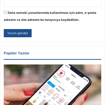
Daha sonraki yorumlarımda kullanılması için adım, e-posta
adresim ve site adresim bu tarayıcıya kaydedilsin.
Popüler Yazılar