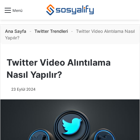
A
Menü
y
...
Ana Sayfa
-
Twitter Trendleri
-
Twitter Video Alıntılama Nasıl
Yapılır?
Twitter Video Alıntılama
Nasıl Yapılır?
23 Eylül 2024