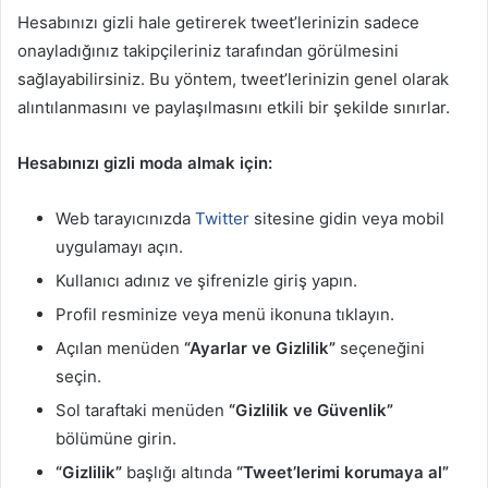
Hesabınızı gizli hale getirerek tweet’lerinizin sadece
onayladığınız takipçileriniz tarafından görülmesini
sağlayabilirsiniz. Bu yöntem, tweet’lerinizin genel olarak
alıntılanmasını ve paylaşılmasını etkili bir şekilde sınırlar.
Hesabınızı gizli moda almak için:
Web tarayıcınızda
Twitter
sitesine gidin veya mobil
uygulamayı açın.
Kullanıcı adınız ve şifrenizle giriş yapın.
Profil resminize veya menü ikonuna tıklayın.
Açılan menüden
“Ayarlar ve Gizlilik”
seçeneğini
seçin.
Sol taraftaki menüden
“Gizlilik ve Güvenlik”
bölümüne girin.
“Gizlilik”
başlığı altında
“Tweet’lerimi korumaya al”