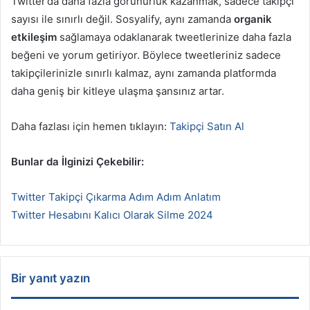
Twitter’da daha fazla görünürlük kazanmak, sadece takipçi
sayısı ile sınırlı değil. Sosyalify, aynı zamanda
organik
etkileşim
sağlamaya odaklanarak tweetlerinize daha fazla
beğeni ve yorum getiriyor. Böylece tweetleriniz sadece
takipçilerinizle sınırlı kalmaz, aynı zamanda platformda
daha geniş bir kitleye ulaşma şansınız artar.
Daha fazlası için hemen tıklayın:
Takipçi Satın Al
Bunlar da İlginizi Çekebilir:
Twitter Takipçi Çıkarma Adım Adım Anlatım
Twitter Hesabını Kalıcı Olarak Silme 2024
Bir yanıt yazın