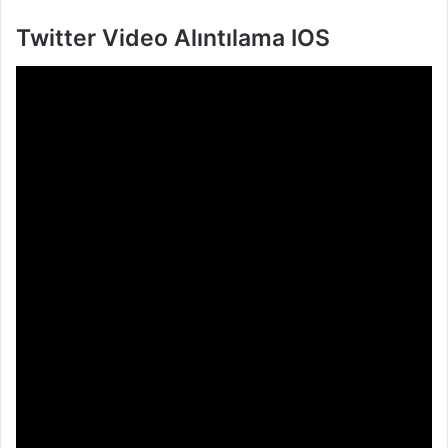
Twitter Video Alıntılama IOS