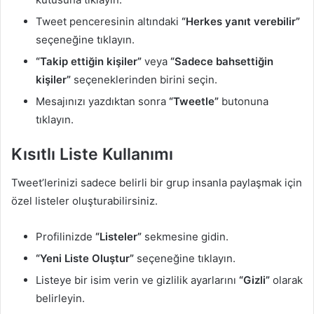
Tweet penceresinin altındaki
“Herkes yanıt verebilir”
seçeneğine tıklayın.
“Takip ettiğin kişiler”
veya
“Sadece bahsettiğin
kişiler”
seçeneklerinden birini seçin.
Mesajınızı yazdıktan sonra
“Tweetle”
butonuna
tıklayın.
Kısıtlı Liste Kullanımı
Tweet’lerinizi sadece belirli bir grup insanla paylaşmak için
özel listeler oluşturabilirsiniz.
Profilinizde
“Listeler”
sekmesine gidin.
“Yeni Liste Oluştur”
seçeneğine tıklayın.
Listeye bir isim verin ve gizlilik ayarlarını
“Gizli”
olarak
belirleyin.